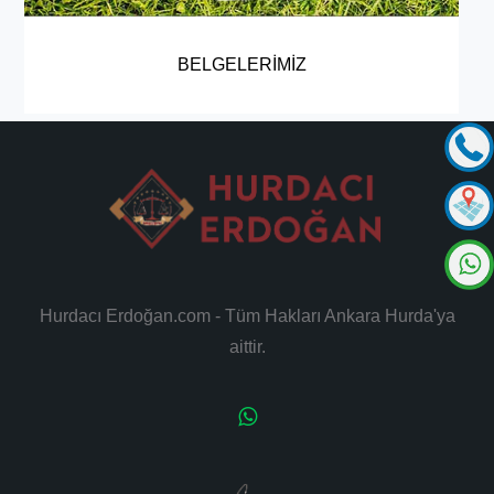
BELGELERIMIZ
Hurdacı Erdoğan.com - Tüm Hakları Ankara Hurda'ya
aittir.